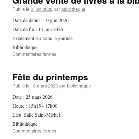
Grande vente de livres à la bi
Publié le
2 juin 2026
par
bibliotheque
Date de début :
10 juin 2026
Date de fin :
14 juin 2026
Évènement sur toute la journée
Bibliothèque
sur
Commentaires fermés
Grande
vente
de
Fête du printemps
livres
à
Publié le
18 mars 2026
par
bibliotheque
la
Date :
25 mars 2026
bibliothèque
Heure :
15h15 - 17h00
Lieu:
Salle Saint-Michel
Bibliothèque
sur
Commentaires fermés
Fête