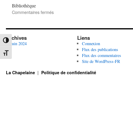
Bibliothèque
sur
Commentaires fermés
Prix
Chapelain-
Premier
Roman
Archives
Liens
Passer en contraste élevé
juin 2024
Connexion
Flux des publications
Changer la taille de la police
Flux des commentaires
Site de WordPress-FR
La Chapelaine
Politique de confidentialité