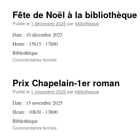
du
printemps
Fête de Noël à la bibliothèque
Publié le
1 décembre 2025
par
bibliotheque
Date :
10 décembre 2025
Heure :
15h15 - 17h00
Bibliothèque
sur
Commentaires fermés
Fête
de
Noël
Prix Chapelain-1er roman
à
la
Publié le
1 novembre 2025
par
bibliotheque
bibliothèque
Date :
15 novembre 2025
Heure :
10h30 - 13h00
Bibliothèque
sur
Commentaires fermés
Prix
Chapelain-