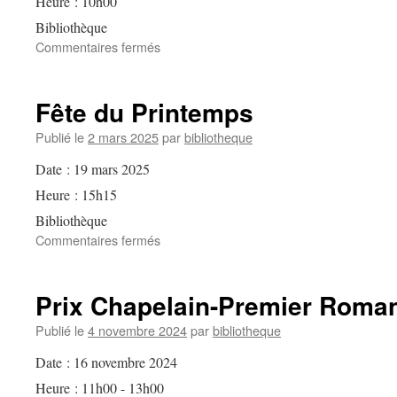
Heure :
10h00
Bibliothèque
sur
Commentaires fermés
Vente
massive
de
Fête du Printemps
livres
Publié le
2 mars 2025
par
bibliotheque
Date :
19 mars 2025
Heure :
15h15
Bibliothèque
sur
Commentaires fermés
Fête
du
Printemps
Prix Chapelain-Premier Roma
Publié le
4 novembre 2024
par
bibliotheque
Date :
16 novembre 2024
Heure :
11h00 - 13h00