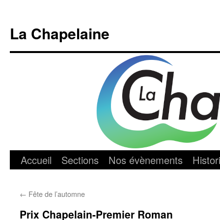
Aller
au
La Chapelaine
contenu
Accueil
Sections
Nos évènements
Histor
←
Fête de l’automne
Prix Chapelain-Premier Roman