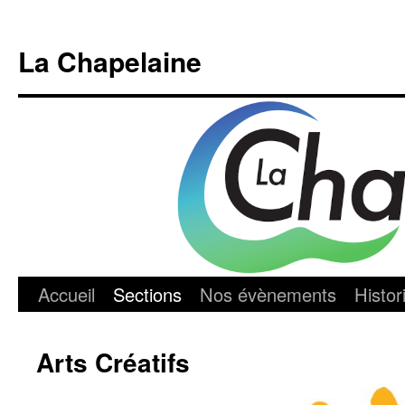
Aller
au
La Chapelaine
contenu
Accueil
Sections
Nos évènements
Histor
Arts Créatifs