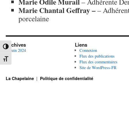
Marie Odile Murail
– Adhérente Den
Marie Chantal Geffray –
– Adhérent
porcelaine
Archives
Liens
Passer en contraste élevé
juin 2024
Connexion
Flux des publications
Changer la taille de la police
Flux des commentaires
Site de WordPress-FR
La Chapelaine
Politique de confidentialité