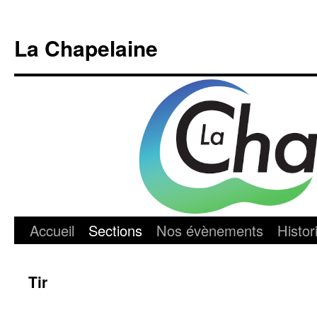
Aller
au
La Chapelaine
contenu
Accueil
Sections
Nos évènements
Histor
Tir