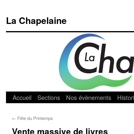
Aller
au
La Chapelaine
contenu
Accueil
Sections
Nos évènements
Histor
←
Fête du Printemps
Vente massive de livres