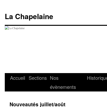
Aller
au
La Chapelaine
contenu
Accueil
Sections
Nos
Historiqu
évènements
Nouveautés juillet/août