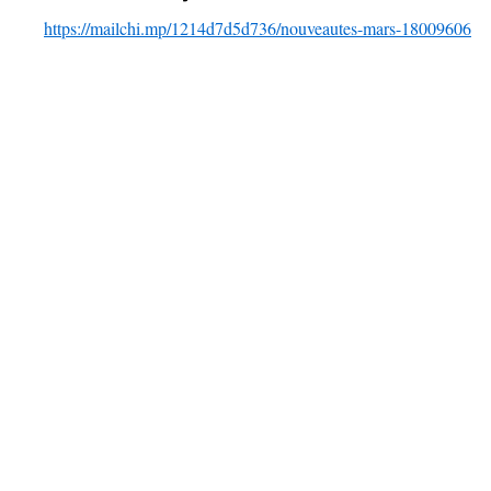
https://mailchi.mp/1214d7d5d736/nouveautes-mars-18009606