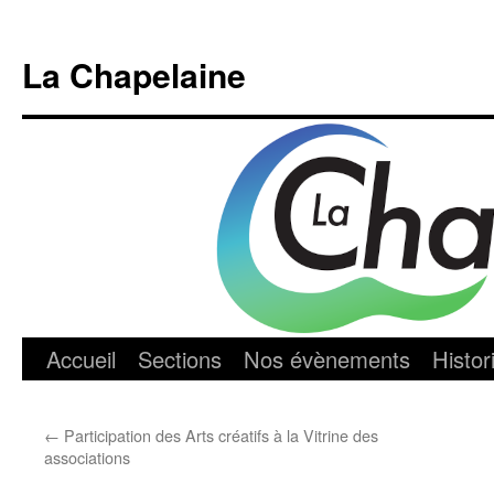
Aller
au
La Chapelaine
contenu
Accueil
Sections
Nos évènements
Histor
←
Participation des Arts créatifs à la Vitrine des
associations