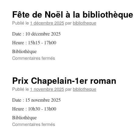
du
printemps
Fête de Noël à la bibliothèque
Publié le
1 décembre 2025
par
bibliotheque
Date :
10 décembre 2025
Heure :
15h15 - 17h00
Bibliothèque
sur
Commentaires fermés
Fête
de
Noël
Prix Chapelain-1er roman
à
la
Publié le
1 novembre 2025
par
bibliotheque
bibliothèque
Date :
15 novembre 2025
Heure :
10h30 - 13h00
Bibliothèque
sur
Commentaires fermés
Prix
Chapelain-