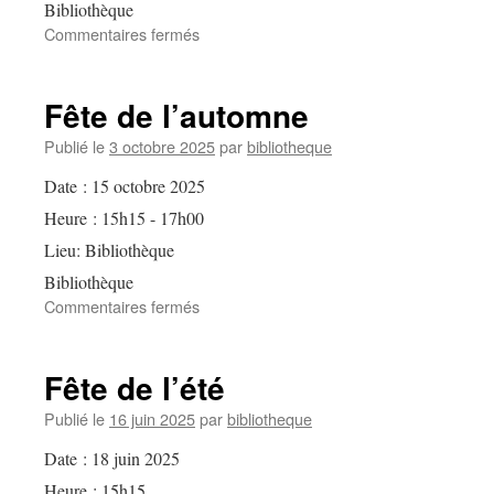
Bibliothèque
sur
Commentaires fermés
Escape
Game
Fête de l’automne
Publié le
3 octobre 2025
par
bibliotheque
Date :
15 octobre 2025
Heure :
15h15 - 17h00
Lieu:
Bibliothèque
Bibliothèque
sur
Commentaires fermés
Fête
de
l’automne
Fête de l’été
Publié le
16 juin 2025
par
bibliotheque
Date :
18 juin 2025
Heure :
15h15