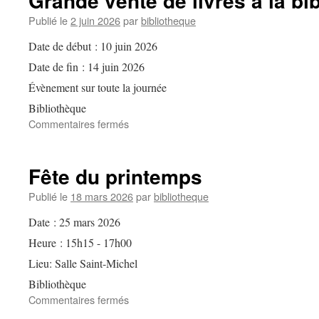
Grande vente de livres à la bi
Publié le
2 juin 2026
par
bibliotheque
Date de début :
10 juin 2026
Date de fin :
14 juin 2026
Évènement sur toute la journée
Bibliothèque
sur
Commentaires fermés
Grande
vente
de
Fête du printemps
livres
à
Publié le
18 mars 2026
par
bibliotheque
la
Date :
25 mars 2026
bibliothèque
Heure :
15h15 - 17h00
Lieu:
Salle Saint-Michel
Bibliothèque
sur
Commentaires fermés
Fête