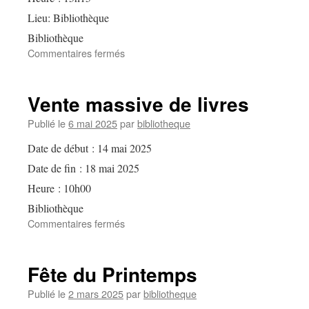
Lieu:
Bibliothèque
Bibliothèque
sur
Commentaires fermés
Fête
de
l’été
Vente massive de livres
Publié le
6 mai 2025
par
bibliotheque
Date de début :
14 mai 2025
Date de fin :
18 mai 2025
Heure :
10h00
Bibliothèque
sur
Commentaires fermés
Vente
massive
de
Fête du Printemps
livres
Publié le
2 mars 2025
par
bibliotheque