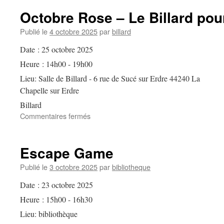
1er
Octobre Rose – Le Billard pou
roman
Publié le
4 octobre 2025
par
billard
Date :
25 octobre 2025
Heure :
14h00 - 19h00
Lieu:
Salle de Billard - 6 rue de Sucé sur Erdre 44240 La
Chapelle sur Erdre
Billard
sur
Commentaires fermés
Octobre
Rose
–
Escape Game
Le
Billard
Publié le
3 octobre 2025
par
bibliotheque
pour
Date :
23 octobre 2025
Elles
Heure :
15h00 - 16h30
Lieu:
bibliothèque