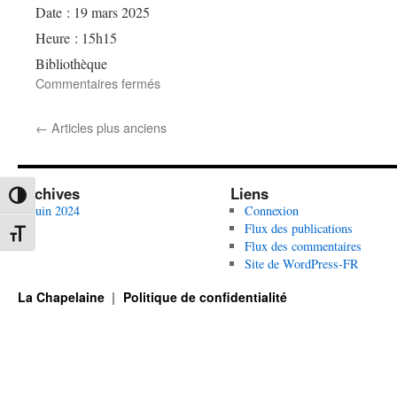
Date :
19 mars 2025
Heure :
15h15
Bibliothèque
sur
Commentaires fermés
Fête
du
←
Articles plus anciens
Printemps
Archives
Liens
Passer en contraste élevé
juin 2024
Connexion
Flux des publications
Changer la taille de la police
Flux des commentaires
Site de WordPress-FR
La Chapelaine
Politique de confidentialité