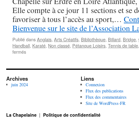
Chapelle sur Erdre en Loire Atlantique, 
Elle compte à ce jour 11 sections et se 
favoriser à tous l’accès au sport,…
Cont
Bienvenue sur le site de l’Association 
Publié dans
Anglais
,
Arts Créatifs
,
Bibliothèque
,
Billard
,
Bridge
,
Handball
,
Karaté
,
Non classé
,
Pétanque Loisirs
,
Tennis de table
sur
fermés
Bienvenue
sur
le
site
Archives
Liens
de
juin 2024
Connexion
l’Association
Flux des publications
La
Flux des commentaires
Chapelaine
Site de WordPress-FR
La Chapelaine
Politique de confidentialité