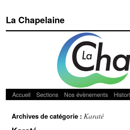
Aller
au
La Chapelaine
contenu
Accueil
Sections
Nos évènements
Histor
Karaté
Archives de catégorie :