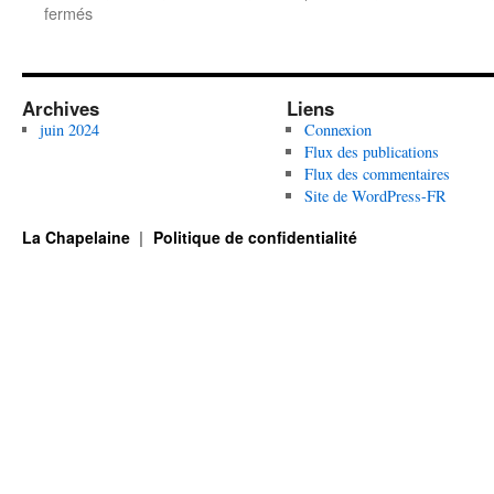
sur
fermés
Bienvenue
sur
le
site
Archives
Liens
de
juin 2024
Connexion
l’Association
Flux des publications
La
Flux des commentaires
Chapelaine
Site de WordPress-FR
La Chapelaine
Politique de confidentialité