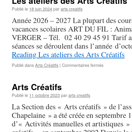
Les ateliers des Arts Créatifs
Publié le
18 juin 2024
par
arts creatifs
Année 2026 – 2027 La plupart des cours
vacances scolaires ART DU FIL : Anima
VERGER – Tél. 02 40 29 45 91 Tarif a
séances se déroulent dans l’année d’o
Reading
Les ateliers des Arts Créatifs
sur
Publié dans
Arts Créatifs
|
Commentaires fermés
Les
ateliers
des
Arts Créatifs
Arts
Créatifs
Publié le
11 octobre 2023
par
arts creatifs
La Section des « Arts créatifs » de l’as
Chapelaine » a été créée en septembre 
d’« Activités manuelles et artistiques »