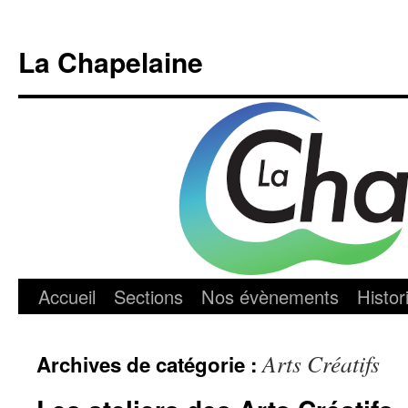
Aller
au
La Chapelaine
contenu
Accueil
Sections
Nos évènements
Histor
Arts Créatifs
Archives de catégorie :