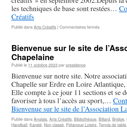
créatifs » en septembre 2002.Depuis la c
les techniques de base sont restées…
Co
Créatifs
sur
Publié dans
Arts Créatifs
|
Commentaires fermés
Arts
Créatifs
Bienvenue sur le site de l’Ass
Chapelaine
Publié le
11 octobre 2023
par
presidence
Bienvenue sur notre site. Notre associatio
Chapelle sur Erdre en Loire Atlantique, 
Elle compte à ce jour 11 sections et se 
favoriser à tous l’accès au sport,…
Cont
Bienvenue sur le site de l’Association 
Publié dans
Anglais
,
Arts Créatifs
,
Bibliothèque
,
Billard
,
Bridge
,
Handball
,
Karaté
,
Non classé
,
Pétanque Loisirs
,
Tennis de table