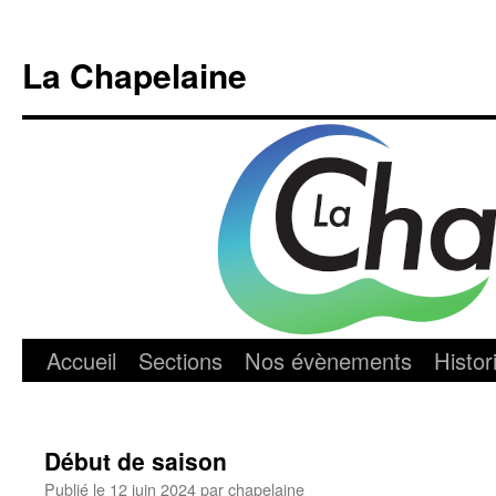
Aller
au
La Chapelaine
contenu
Accueil
Sections
Nos évènements
Histor
Début de saison
Publié le
12 juin 2024
par
chapelaine