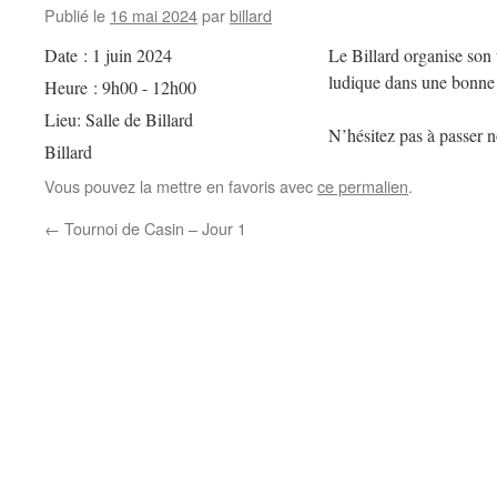
Publié le
16 mai 2024
par
billard
Date :
1 juin 2024
Le Billard organise son
ludique dans une bonne
Heure :
9h00 - 12h00
Lieu:
Salle de Billard
N’hésitez pas à passer n
Billard
Vous pouvez la mettre en favoris avec
ce permalien
.
←
Tournoi de Casin – Jour 1