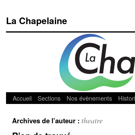
Aller
au
La Chapelaine
contenu
Accueil
Sections
Nos évènements
Histor
theatre
Archives de l’auteur :