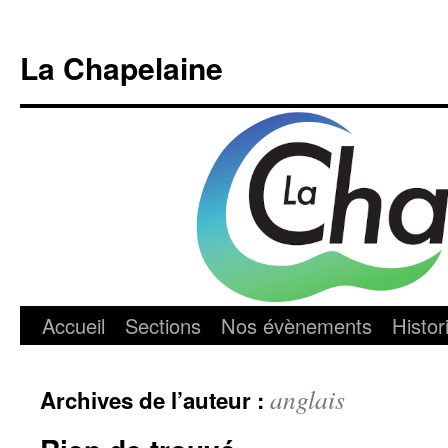
Aller
au
La Chapelaine
contenu
Accueil
Sections
Nos évènements
Histor
anglais
Archives de l’auteur :