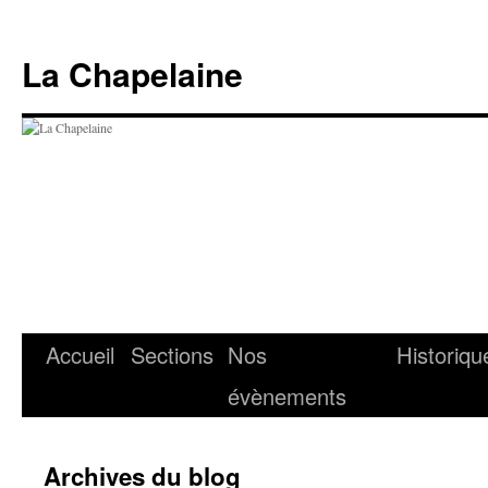
Aller
au
La Chapelaine
contenu
Accueil
Sections
Nos
Historiqu
évènements
Archives du blog