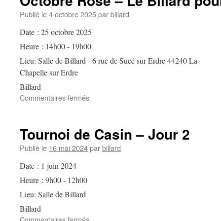
Octobre Rose – Le Billard pou
Publié le
4 octobre 2025
par
billard
Date :
25 octobre 2025
Heure :
14h00 - 19h00
Lieu:
Salle de Billard - 6 rue de Sucé sur Erdre 44240 La
Chapelle sur Erdre
Billard
sur
Commentaires fermés
Octobre
Rose
–
Tournoi de Casin – Jour 2
Le
Billard
Publié le
16 mai 2024
par
billard
pour
Date :
1 juin 2024
Elles
Heure :
9h00 - 12h00
Lieu:
Salle de Billard
Billard
sur
Commentaires fermés