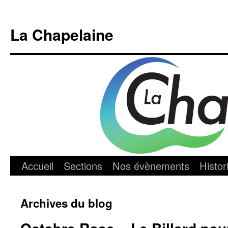
Aller
au
La Chapelaine
contenu
Accueil
Sections
Nos évènements
Histor
Archives du blog