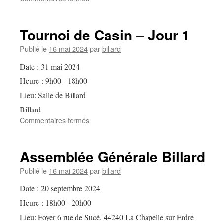
Tournoi
de
Casin
Tournoi de Casin – Jour 1
–
Jour
Publié le
16 mai 2024
par
billard
2
Date :
31 mai 2024
Heure :
9h00 - 18h00
Lieu:
Salle de Billard
Billard
sur
Commentaires fermés
Tournoi
de
Casin
Assemblée Générale Billard
–
Jour
Publié le
16 mai 2024
par
billard
1
Date :
20 septembre 2024
Heure :
18h00 - 20h00
Lieu:
Foyer 6 rue de Sucé, 44240 La Chapelle sur Erdre