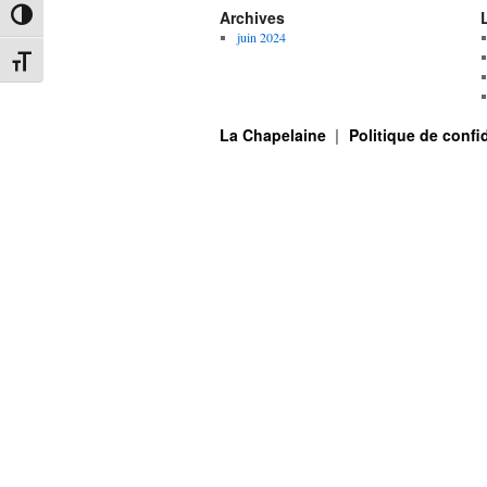
Archives
Passer en contraste élevé
juin 2024
Changer la taille de la police
La Chapelaine
Politique de confid