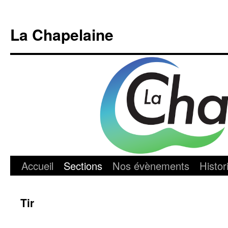
Aller
au
La Chapelaine
contenu
Accueil
Sections
Nos évènements
Histor
Tir