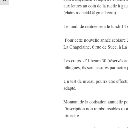
Changer la taille de la police
aux lettres au coin de la ruelle à 
(claire.rochet44@gmail.com).
Le lundi de rentrée sera le lundi 1
Pour cette nouvelle année scolaire 2
La Chapelaine, 6 rue de Sucé, à La 
Les cours d’1 heure 30 (réservés au
bilingues, ils sont assurés par no
Un test de niveau pourra être effect
adapté.
Montant de la cotisation annuelle po
l’inscription non remboursables (con
trimestre .