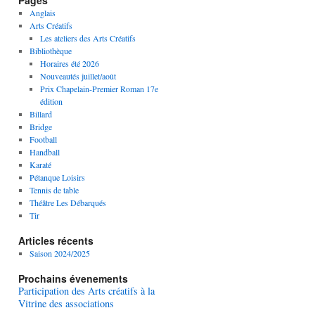
Pages
Anglais
Arts Créatifs
Les ateliers des Arts Créatifs
Bibliothèque
Horaires été 2026
Nouveautés juillet/août
Prix Chapelain-Premier Roman 17e
édition
Billard
Bridge
Football
Handball
Karaté
Pétanque Loisirs
Tennis de table
Théâtre Les Débarqués
Tir
Articles récents
Saison 2024/2025
Prochains évenements
Participation des Arts créatifs à la
Vitrine des associations