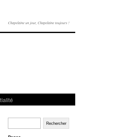
Chapelaine un jour, Chapelaine toujours !
ialité
Rechercher