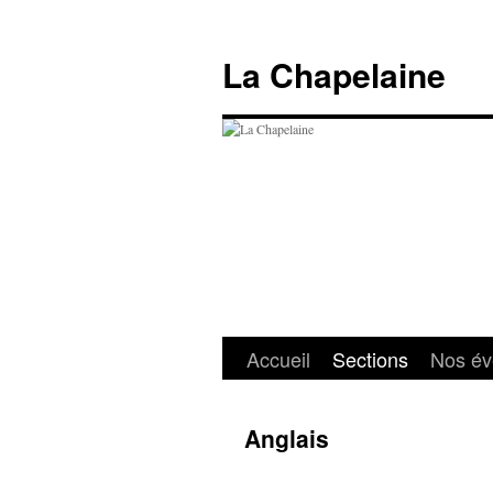
Aller
au
La Chapelaine
contenu
Accueil
Sections
Nos é
Anglais