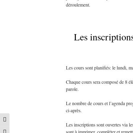
déroulement.
Les inscription
Les cours sont planifiés: le lundi, ma
Chaque cours sera composé de 8 élè
parole.
Le nombre de cours et l’agenda proj
ci-après.
Passer en contraste élevé
Les inscriptions sont ouvertes via l
sont à imprimer, compléter et remet